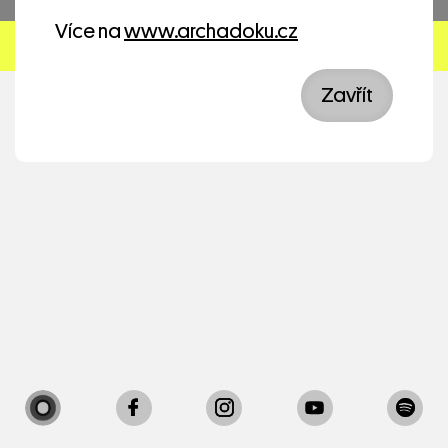
zaměřuje na téma globální klimatické krize a
Více na
www.archadoku.cz
s ní spojené hlavní ekologické problémy a
hledá různé možnosti její komunikace
uměleckou formou.
Zavřít
Projekt podpořili: Česko-německý fond
budoucnosti, Ministerstvo kultury ČR,
Taupunkt e. V., Klub Solitaire e. V., 4+4 dny v
pohybu, Divadlo Archa a Pražský divadelní
festival německého jazyka, Tandem
Divadlem k demokracii
Projekt Divadlem k demokracii, který jsme