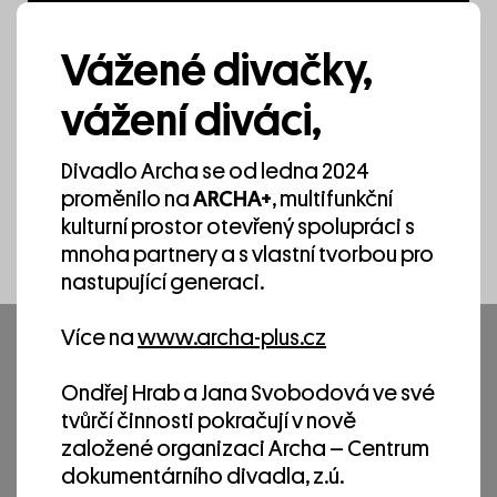
Kredity
1
/ 10
Vážené divačky,
Koncept: Linda Straub, Mathias Straub, Philipp
Schenker, Heda Bayer, Teresa Weiser
vážení diváci,
Spielraum Kollektiv – Zbytečnosti
Režie: Linda Straub
Scéna a videoprojekce: Mathias Straub
Divadlo Archa se od ledna 2024
Kostýmy: Barbora Burdová
proměnilo na
ARCHA+
, multifunkční
Účinkují: Linda Straub, Philipp Schenker, Heda
kulturní prostor otevřený spolupráci s
Bayer
mnoha partnery a s vlastní tvorbou pro
Hudba: Myko
nastupující generaci.
Světelný design: Michal Hór Horáček
Foto / video: Verena Russell / Martin Krupa
Více na
www.archa-plus.cz
Produkce: Tereza Weiser
Připravujeme
Ondřej Hrab a Jana Svobodová ve své
Projekt Zbytečnosti vznikl ve spolupráci
tvůrčí činnosti pokračují v nově
Spielraum Kollektivu a Taupunkt e. V. / Off-
založené organizaci Archa – Centrum
Bühne Chemnitz a je součástí celoročního
dokumentárního divadla, z.ú.
projektu +3°, ve kterém se Spielraum Kollektiv