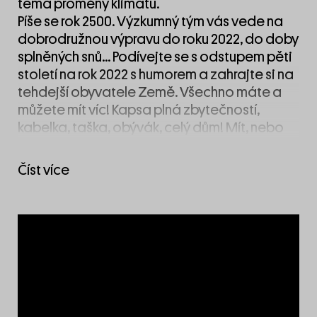
téma proměny klimatu.
Píše se rok 2500. Výzkumný tým vás vede na
dobrodružnou výpravu do roku 2022, do doby
splněných snů… Podívejte se s odstupem pěti
století na rok 2022 s humorem a zahrajte si na
tehdejší obyvatele Země. Všechno máte a
můžete mít víc! Kapsa plná zbytečností,
kabelka, taška, obývák, celý dům! Mít, nebo
nemít? Askeze nebo tanec na sopce? Jste
nevinné oběti, nebo bezohlední
Číst více
spolupachatelé? Co z roku 2022 bude
nezbytné za deset let, co za pět set? Co
zbývá? Odpad nebo poklad? Co Vánoce? Už
máte nakoupené všechny dárky?
Volně inspirováno českým kultovním seriálem
Návštěvníci (1986, Ota Hoffman, Jindřich
Polák).