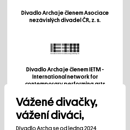
Divadlo Archa je členem Asociace
nezávislých divadel ČR, z. s.
Divadlo Archa je členem IETM -
International network for
contemporary performing arts
Vážené divačky,
vážení diváci,
Divadlo Archa se od ledna 2024