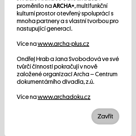
Erasmus +
proměnilo na
ARCHA+
, multifunkční
kulturní prostor otevřený spolupráci s
mnoha partnery a s vlastní tvorbou pro
nastupující generaci.
Mediální partner
Více na
www.archa-plus.cz
Ondřej Hrab a Jana Svobodová ve své
tvůrčí činnosti pokračují v nově
založené organizaci Archa – Centrum
dokumentárního divadla, z.ú.
Děkujeme Deníku N za mediální
spolupráci.
Více na
www.archadoku.cz
Zavřít